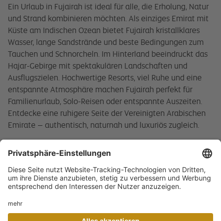
Ein Urlaub in Fujairah ist ideal für alle, die Erholung, Natur
und Strand kombinieren möchten. Als einziges Emirat mit
Küste am Indischen Ozean bietet Fujairah kristallklares
Wasser, lange Sandstrände und beste Bedingungen zum
Tauchen und Schnorcheln. Im Hinterland beeindruckt das
Hajar-Gebirge mit spektakulären Landschaften und
Ausflugszielen. Hochwertige Resorts, viel Ruhe und eine
entspannte Atmosphäre machen Fujairah perfekt für
Familienurlaub, Solo-Reisen oder entspannte Auszeiten.
Entdecke eine ruhigere Seite der Vereinigten Arabischen
Emirate – authentisch, naturnah und luxuriös zugleich.