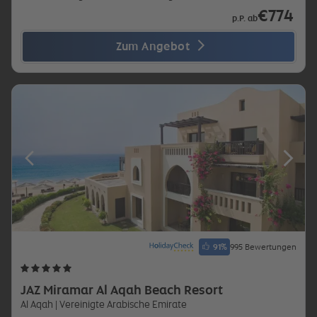
€774
p.P. ab
Zum Angebot
91
%
995 Bewertungen
JAZ Miramar Al Aqah Beach Resort
Al Aqah
| Vereinigte Arabische Emirate