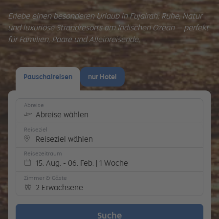
Erlebe einen besonderen Urlaub in Fujairah: Ruhe, Natur
und luxuriöse Strandresorts am Indischen Ozean – perfekt
für Familien, Paare und Alleinreisende.
Pauschalreisen
nur Hotel
Abreise
Abreise wählen
Reiseziel
Reiseziel wählen
Reisezeitraum
15. Aug. - 06. Feb. | 1 Woche
Zimmer & Gäste
2 Erwachsene
Suche