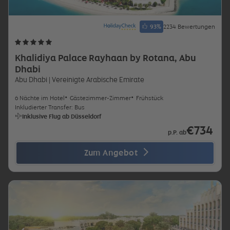
93
%
2234 Bewertungen
Khalidiya Palace Rayhaan by Rotana, Abu
Dhabi
Abu Dhabi
| Vereinigte Arabische Emirate
6 Nächte im Hotel
Gästezimmer-Zimmer
Frühstück
Inkludierter Transfer: Bus
Inklusive Flug ab Düsseldorf
€734
p.P. ab
Zum Angebot