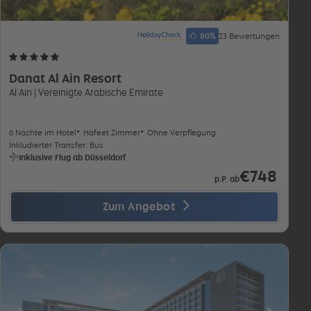
80
%
23 Bewertungen
Danat Al Ain Resort
Al Ain
| Vereinigte Arabische Emirate
6 Nächte im Hotel
Hafeet Zimmer
Ohne Verpflegung
Inkludierter Transfer: Bus
Inklusive Flug ab Düsseldorf
€748
p.P. ab
Zum Angebot