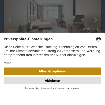
100
%
2 Bewertungen
Asiana Grand Hotel
Deira
| The Palm Jumeirah
6 Nächte im Hotel
Deluxe-Zimmer
Ohne Verpflegung
Inkludierter Transfer: Bus
Inklusive Flug ab Berlin-Brandenburg
€1.107
p.P. ab
Zum Angebot