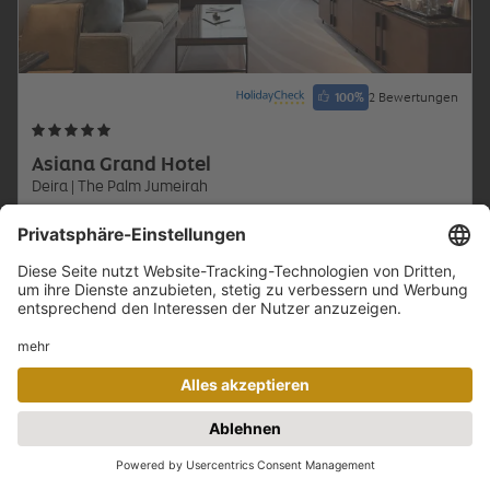
100
%
2 Bewertungen
Asiana Grand Hotel
Deira
| The Palm Jumeirah
5 Nächte im Hotel
Deluxe-Zimmer
Frühstück
Inkludierter Transfer: Bus
Inklusive Flug ab München
€641
p.P. ab
Zum Angebot